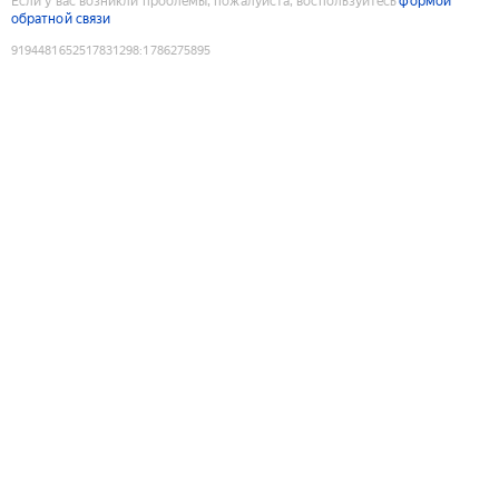
Если у вас возникли проблемы, пожалуйста, воспользуйтесь
формой
обратной связи
9194481652517831298
:
1786275895