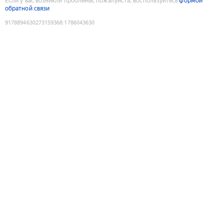
Если у вас возникли проблемы, пожалуйста, воспользуйтесь
формой
обратной связи
9178894630273159368
:
1786043630