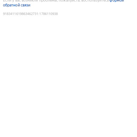
Если у вас возникли проблемы, пожалуйста, воспользуйтесь
формой
обратной связи
9183411619863462731
:
1786110938