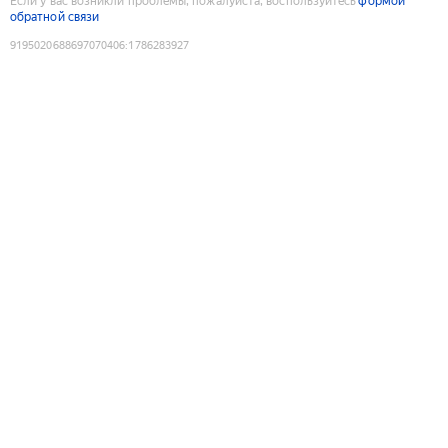
Если у вас возникли проблемы, пожалуйста, воспользуйтесь
формой
обратной связи
9195020688697070406
:
1786283927