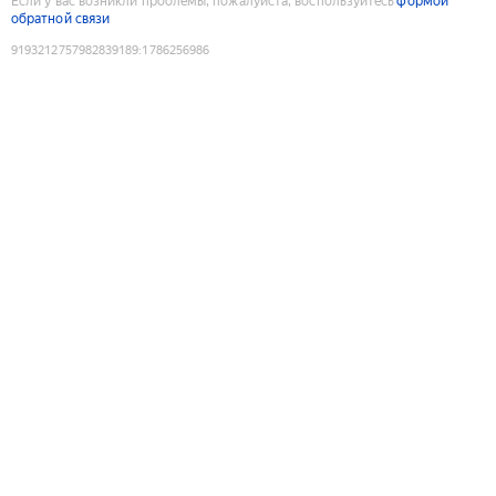
Если у вас возникли проблемы, пожалуйста, воспользуйтесь
формой
обратной связи
9193212757982839189
:
1786256986