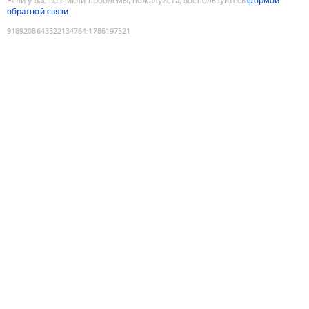
Если у вас возникли проблемы, пожалуйста, воспользуйтесь
формой
обратной связи
9189208643522134764
:
1786197321