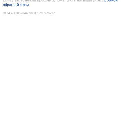
Если у вас возникли проблемы, пожалуйста, воспользуйтесь
формой
обратной связи
9174371285204469881
:
1785976227