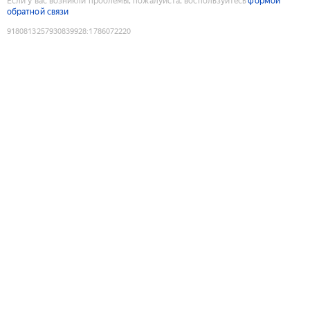
Если у вас возникли проблемы, пожалуйста, воспользуйтесь
формой
обратной связи
9180813257930839928
:
1786072220