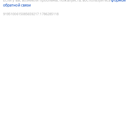
Если у вас возникли проблемы, пожалуйста, воспользуйтесь
формой
обратной связи
9195100615085659217
:
1786285118