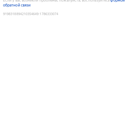
Если у вас возникли проблемы, пожалуйста, воспользуйтесь
формой
обратной связи
9198318894210354649
:
1786333074