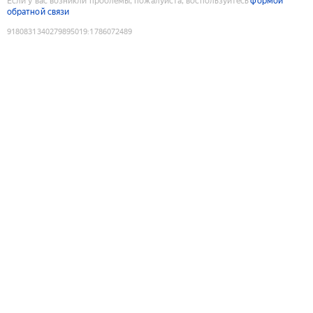
Если у вас возникли проблемы, пожалуйста, воспользуйтесь
формой
обратной связи
9180831340279895019
:
1786072489