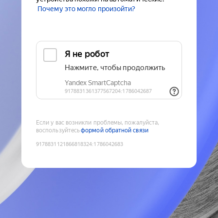
Почему это могло произойти?
Если у вас возникли проблемы, пожалуйста,
воспользуйтесь
формой обратной связи
9178831121866818324
:
1786042683