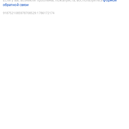
Если у вас возникли проблемы, пожалуйста, воспользуйтесь
формой
обратной связи
9187521085978708529
:
1786172174