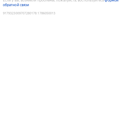
Если у вас возникли проблемы, пожалуйста, воспользуйтесь
формой
обратной связи
9179323009707280178
:
1786050013