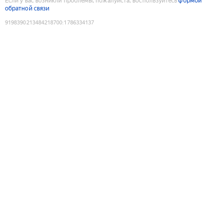
Если у вас возникли проблемы, пожалуйста, воспользуйтесь
формой
обратной связи
9198390213484218700
:
1786334137