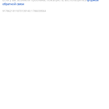
Если у вас возникли проблемы, пожалуйста, воспользуйтесь
формой
обратной связи
9178621811870139140
:
1786039564