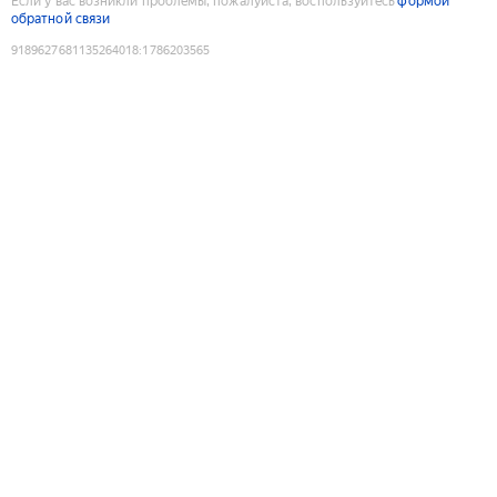
Если у вас возникли проблемы, пожалуйста, воспользуйтесь
формой
обратной связи
9189627681135264018
:
1786203565