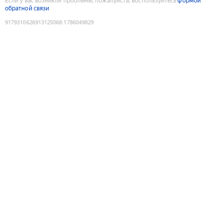
Если у вас возникли проблемы, пожалуйста, воспользуйтесь
формой
обратной связи
9179310626913125068
:
1786049829