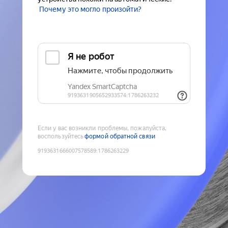
Почему это могло произойти?
Если у вас возникли проблемы, пожалуйста,
воспользуйтесь
формой обратной связи
9193631666007578589
:
1786263229