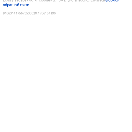
Если у вас возникли проблемы, пожалуйста, воспользуйтесь
формой
обратной связи
9186314175673533320
:
1786154190