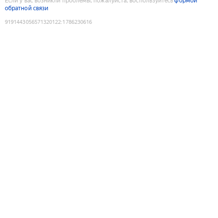
Если у вас возникли проблемы, пожалуйста, воспользуйтесь
формой
обратной связи
9191443056571320122
:
1786230616