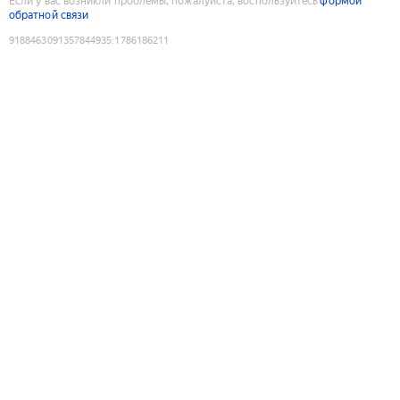
Если у вас возникли проблемы, пожалуйста, воспользуйтесь
формой
обратной связи
9188463091357844935
:
1786186211