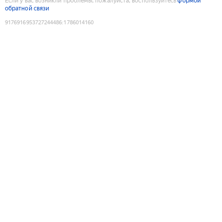
Если у вас возникли проблемы, пожалуйста, воспользуйтесь
формой
обратной связи
9176916953727244486
:
1786014160