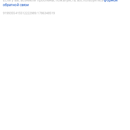
Если у вас возникли проблемы, пожалуйста, воспользуйтесь
формой
обратной связи
9199355415512222989
:
1786348519