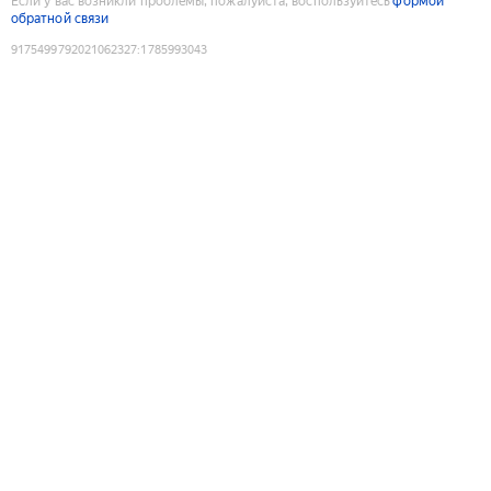
Если у вас возникли проблемы, пожалуйста, воспользуйтесь
формой
обратной связи
9175499792021062327
:
1785993043