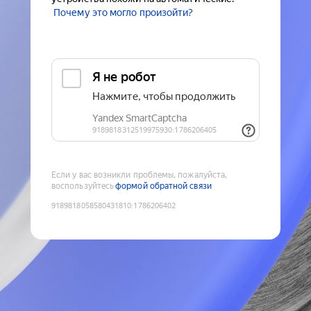
Почему это могло произойти?
Если у вас возникли проблемы, пожалуйста,
воспользуйтесь
формой обратной связи
9189818058580431810
:
1786206402