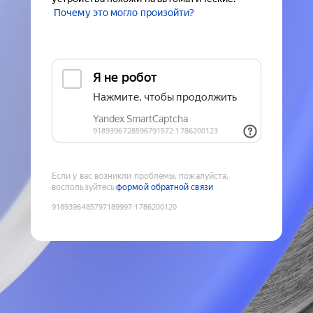
Почему это могло произойти?
Если у вас возникли проблемы, пожалуйста,
воспользуйтесь
формой обратной связи
9189396485797189997
:
1786200120