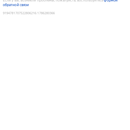
Если у вас возникли проблемы, пожалуйста, воспользуйтесь
формой
обратной связи
9194781707522806216
:
1786280366