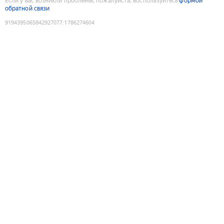
Если у вас возникли проблемы, пожалуйста, воспользуйтесь
формой
обратной связи
9194395065842927077
:
1786274604