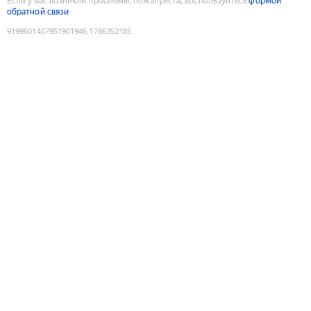
Если у вас возникли проблемы, пожалуйста, воспользуйтесь
формой
обратной связи
9199601407951901946
:
1786352185