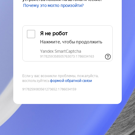
Почему это могло произойти?
Если у вас возникли проблемы, пожалуйста,
воспользуйтесь
формой обратной связи
9178259083561273652
:
1786034159