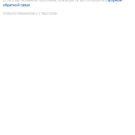
Если у вас возникли проблемы, пожалуйста, воспользуйтесь
формой
обратной связи
9190076709564055812
:
1786210256