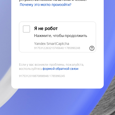
Почему это могло произойти?
Если у вас возникли проблемы, пожалуйста,
воспользуйтесь
формой обратной связи
9175312018870898948
:
1785990245