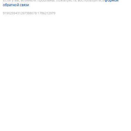
Если у вас возникли проблемы, пожалуйста, воспользуйтесь
формой
обратной связи
9190259431297388078
:
1786212979