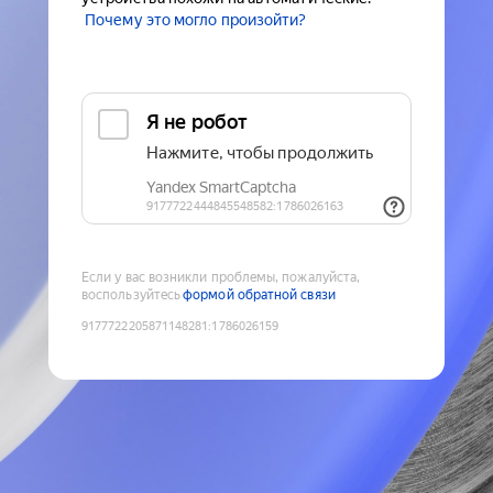
Почему это могло произойти?
Если у вас возникли проблемы, пожалуйста,
воспользуйтесь
формой обратной связи
9177722205871148281
:
1786026159