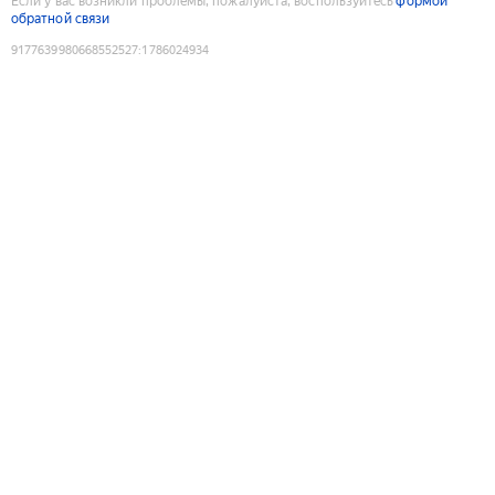
Если у вас возникли проблемы, пожалуйста, воспользуйтесь
формой
обратной связи
9177639980668552527
:
1786024934