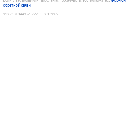
Если у вас возникли проблемы, пожалуйста, воспользуйтесь
формой
обратной связи
9185357014495792551
:
1786139927