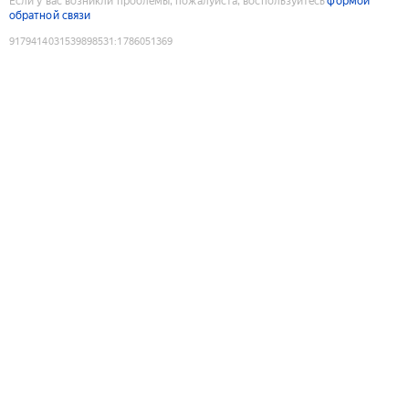
Если у вас возникли проблемы, пожалуйста, воспользуйтесь
формой
обратной связи
9179414031539898531
:
1786051369