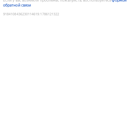
Если у вас возникли проблемы, пожалуйста, воспользуйтесь
формой
обратной связи
9184108436230114619
:
1786121322