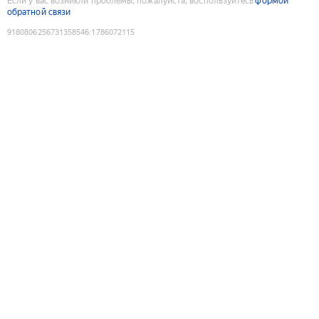
Если у вас возникли проблемы, пожалуйста, воспользуйтесь
формой
обратной связи
9180806256731358546
:
1786072115