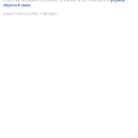
Если у вас возникли проблемы, пожалуйста, воспользуйтесь
формой
обратной связи
9188637956320527582
:
1786188817