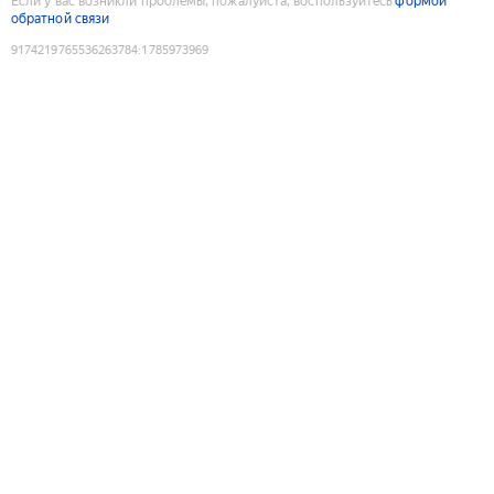
Если у вас возникли проблемы, пожалуйста, воспользуйтесь
формой
обратной связи
9174219765536263784
:
1785973969