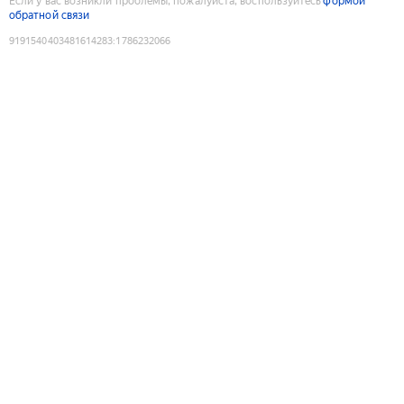
Если у вас возникли проблемы, пожалуйста, воспользуйтесь
формой
обратной связи
9191540403481614283
:
1786232066