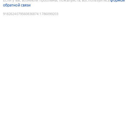
Если у вас возникли проблемы, пожалуйста, воспользуйтесь
формой
обратной связи
9182624079560836874
:
1786099203