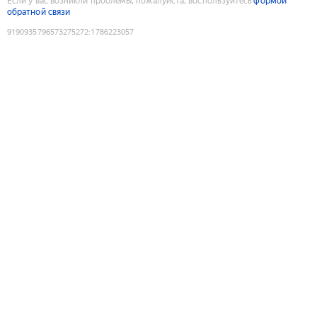
Если у вас возникли проблемы, пожалуйста, воспользуйтесь
формой
обратной связи
9190935796573275272
:
1786223057