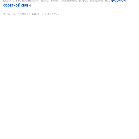
Если у вас возникли проблемы, пожалуйста, воспользуйтесь
формой
обратной связи
9187526391806691469
:
1786172253