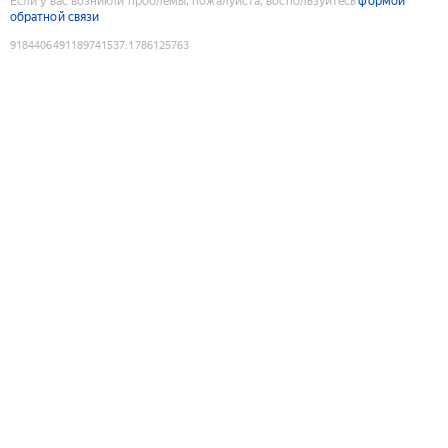
Если у вас возникли проблемы, пожалуйста, воспользуйтесь
формой
обратной связи
9184406491189741537
:
1786125763