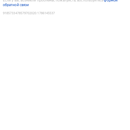
Если у вас возникли проблемы, пожалуйста, воспользуйтесь
формой
обратной связи
9185733478579702020
:
1786145537