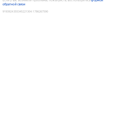
Если у вас возникли проблемы, пожалуйста, воспользуйтесь
формой
обратной связи
9193924355345221304
:
1786267590