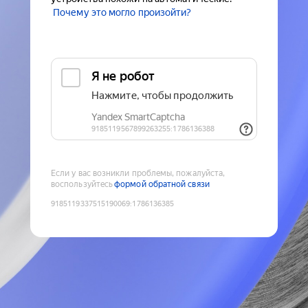
Почему это могло произойти?
Если у вас возникли проблемы, пожалуйста,
воспользуйтесь
формой обратной связи
9185119337515190069
:
1786136385